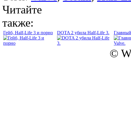
Читайте
также:
Гейб, Half-Life 3 и порно
DOTA 2 убила Half-Life 3.
Главный 
© W