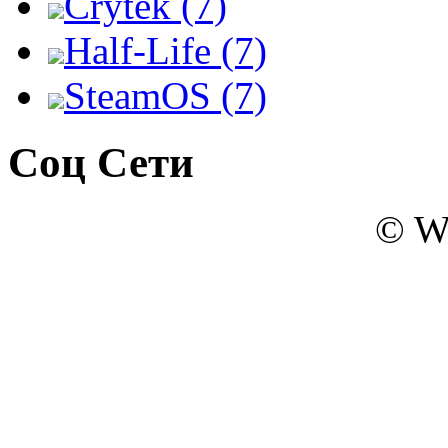
Crytek (7)
Half-Life (7)
SteamOS (7)
Соц Сети
© W