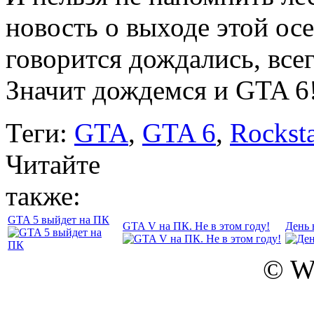
новость о выходе этой ос
говорится дождались, все
Значит дождемся и GTA 6
Теги:
GTA
,
GTA 6
,
Rockst
Читайте
также:
GTA 5 выйдет на ПК
GTA V на ПК. Не в этом году!
День 
© W