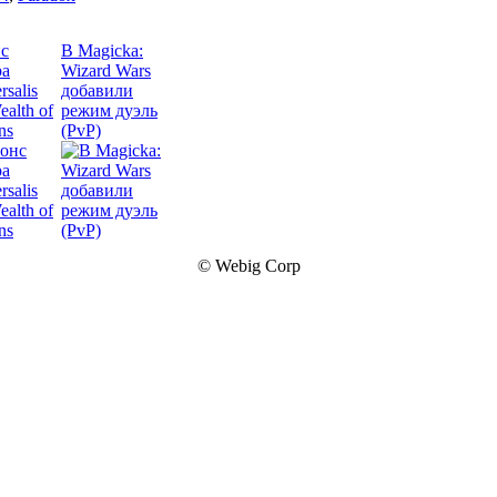
с
В Magicka:
pa
Wizard Wars
rsalis
добавили
ealth of
режим дуэль
ns
(PvP)
© Webig Corp