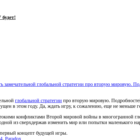
 будет!
тельной
глобальной стратегии
про вторую мировую. Подробностей 
пущен в этом году. Да, ждать игру, к сожалению, еще не меньше 
естокими конфликтами Второй мировой войны в многогранной гло
одной из сверхдержав изменить мир или попытки маленького на
 первый концепт будущей игры.
4
,
Paradox