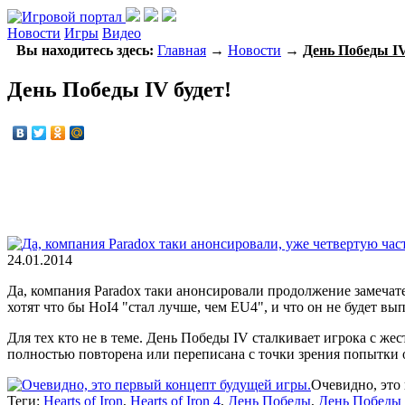
Новости
Игры
Видео
Вы находитесь здесь:
Главная
→
Новости
→
День Победы IV
День Победы IV будет!
24.01.2014
Да, компания Paradox таки анонсировали продолжение замеча
хотят что бы HoI4 "стал лучше, чем EU4", и что он не будет вы
Для тех кто не в теме. День Победы IV сталкивает игрока с ж
полностью повторена или переписана с точки зрения попытки 
Очевидно, это
Теги:
Hearts of Iron
,
Hearts of Iron 4
,
День Победы
,
День Победы 