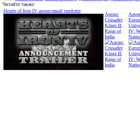
Читайте также:
Hearts of Iron IV анонсовый трейлер
Анонс
Анон
Crusader
Euro
Kings II:
Unive
Rajas of
IV: W
India
Natio