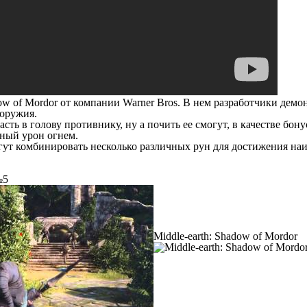
ow of Mordor
от компании Warner Bros. В нем разработчики дем
 оружия.
сть в голову противнику, ну а почить ее смогут, в качестве бон
ьный урон огнем.
огут комбинировать несколько различных рун для достижения наи
№5
Middle-earth: Shadow of Mordor