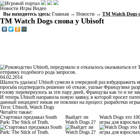
Новости
Игры
Видео
Вы находитесь здесь:
Главная
→
Новости
→
ТМ Watch Dogs с
ТМ Watch Dogs снова у Ubisoft
04.02.2014
Шалость удалась! Ubisoft сумели в очередной раз взбудоражить 
просьба подтвердить решение об отказе, ушлые Французике разр
голову перевернулось за эти пару дней, Французы как то и не за
И теперь Ubisoft направила новую заявку, в которой просит п
данный инцидент никак не повлиял на процесс разработки игры 
Теги:
Ubisoft
,
Watch Dogs
Читайте также:
Стартовал предзаказ South
Выйдет ли
Watch Dogs это 10
Park: The Stick of Truth.
Watch Dogs 2?
игры для взрослых