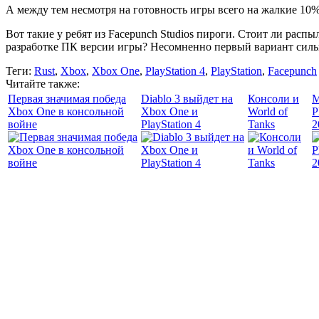
А между тем несмотря на готовность игры всего на жалкие 10%
Вот такие у ребят из Facepunch Studios пироги. Стоит ли расп
разработке ПК версии игры? Несомненно первый вариант сильн
Теги:
Rust
,
Xbox
,
Xbox One
,
PlayStation 4
,
PlayStation
,
Facepunch
Читайте также:
Первая значимая победа
Diablo 3 выйдет на
Консоли и
М
Xbox One в консольной
Xbox One и
World of
P
войне
PlayStation 4
Tanks
2