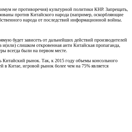
инимум не противоречия) культурной политики КНР. Запрещать,
льзованы против Китайского народа (например, оскорбляющие
собственного народа от последствий информационной войны.
рямую будет зависеть от дальнейших действий производителей
а и(или) слишком откровенная анти Китайская пропаганда,
ры всегда были на первом месте.
ь Китайский рынок. Так, к 2015 году объемы консольного
й в Китае, игровой рынок более чем на 75% является