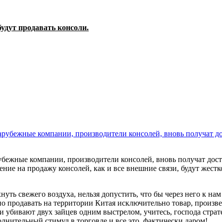
будут продавать консоли.
арубежные компании, производители консолей, вновь получат до
шение на продажу консолей, как и все внешние связи, будут жес
охнуть свежего воздуха, нельзя допустить, что бы через него к 
но продавать на территории Китая исключительно товар, произве
и убивают двух зайцев одним выстрелом, учитесь, господа стра
лнительный стимул в торговле и все это, фактически даром!