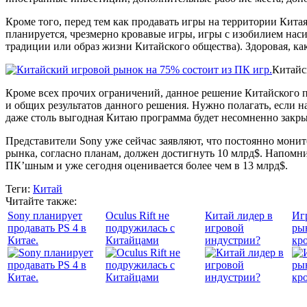
Кроме того, перед тем как продавать игры на территории Кита
планируется, чрезмерно кровавые игры, игры с изобилием наси
традиции или образ жизни Китайского общества). Здоровая, ка
Китайс
Кроме всех прочих ограничений, данное решение Китайского п
и общих результатов данного решения. Нужно полагать, если н
даже столь выгодная Китаю программа будет несомненно закры
Представители Sony уже сейчас заявляют, что постоянно мони
рынка, согласно планам, должен достигнуть 10 млрд$. Напомни
ПК’шным и уже сегодня оценивается более чем в 13 млрд$.
Теги:
Китай
Читайте также:
Sony планирует
Oculus Rift не
Китай лидер в
Иг
продавать PS 4 в
подружилась с
игровой
рын
Китае.
Китайцами
индустрии?
кр