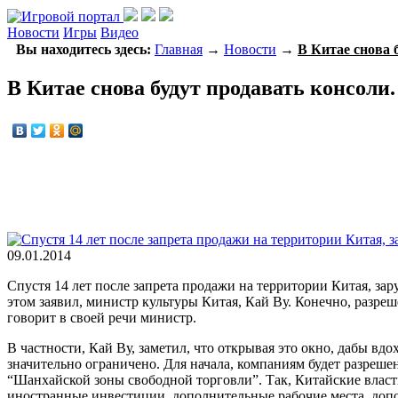
Новости
Игры
Видео
Вы находитесь здесь:
Главная
→
Новости
→
В Китае снова 
В Китае снова будут продавать консоли.
09.01.2014
Спустя 14 лет после запрета продажи на территории Китая, з
этом заявил, министр культуры Китая, Кай Ву. Конечно, разре
говорит в своей речи министр.
В частности, Кай Ву, заметил, что открывая это окно, дабы вд
значительно ограничено. Для начала, компаниям будет разреше
“Шанхайской зоны свободной торговли”. Так, Китайские власт
иностранные инвестиции, дополнительные рабочие места, допо