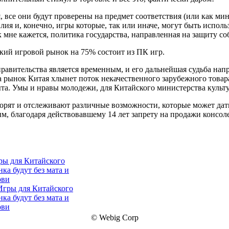
я, все они будут проверены на предмет соответствия (или как м
лия и, конечно, игры которые, так или иначе, могут быть испо
к мне кажется, политика государства, направленная на защиту 
кий игровой рынок на 75% состоит из ПК игр.
равительства является временным, и его дальнейшая судьба нап
а рынок Китая хлынет поток некачественного зарубежного товар
та. Умы и нравы молодежи, для Китайского министерства культу
торят и отслеживают различные возможности, которые может дат
м, благодаря действовавшему 14 лет запрету на продажи консоле
ры для Китайского
ка будут без мата и
ови
© Webig Corp