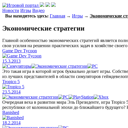
Новости
Игры
Видео
Вы находитесь здесь:
Главная
→
Игры
→
Экономические ст
Экономические стратегии
Главной особенностью экономических стратегий является полно
свои усилия на решении практических задач в хозяйстве своего
Game Dev Tycoon
15.3.2013
Это такая игра в которой игрок буквально делает игры. Собстве
из лучших представителей в области симуляторов геймдевелоп
Tropico 5
23.5.2014
Очередная веха в развитии мира Эль Президенте, игра Tropico
республики от колониальной эпохи до ближайшего будущего? Н
Banished
18.2.2014