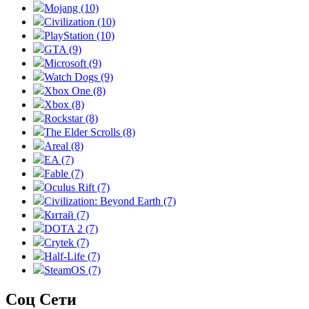
Mojang (10)
Civilization (10)
PlayStation (10)
GTA (9)
Microsoft (9)
Watch Dogs (9)
Xbox One (8)
Xbox (8)
Rockstar (8)
The Elder Scrolls (8)
Areal (8)
EA (7)
Fable (7)
Oculus Rift (7)
Civilization: Beyond Earth (7)
Китай (7)
DOTA 2 (7)
Crytek (7)
Half-Life (7)
SteamOS (7)
Соц Сети