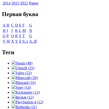
2014
2013
2012
Ранее
Первая буква
A
B
C
D
E
F
G
H
I
J
K
L
M
N
O
P
Q
R
S
T
U
V
W
X
Y
Z
0..1
А..Я
Теги
Steam (48)
Ubisoft (25)
Valve (23)
Minecraft (20)
Blizzard (16)
Sony (14)
Kickstarter (13)
фильм (12)
PlayStation 4 (12)
Bethesda (11)