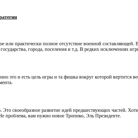
ратегии
е или практически полное отсутствие военной составляющей. В 
 государства, города, поселения и т.д. В редких исключениях иг
нно это и есть цель игры и та фишка вокруг которой вертится ве
мента.
 5. Это своеобразное развитие идей предшествующих частей. Хо
е проблема, вам нужно новое Тропико, Эль Президенте.