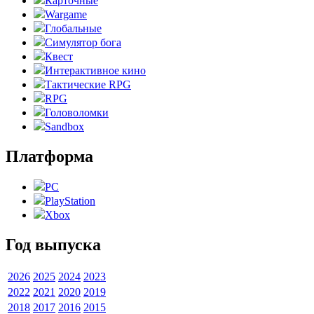
Карточные
Wargame
Глобальные
Симулятор бога
Квест
Интерактивное кино
Тактические RPG
RPG
Головоломки
Sandbox
Платформа
PC
PlayStation
Xbox
Год выпуска
2026
2025
2024
2023
2022
2021
2020
2019
2018
2017
2016
2015