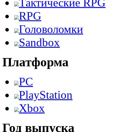
Тактические RPG
RPG
Головоломки
Sandbox
Платформа
PC
PlayStation
Xbox
Год выпуска