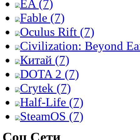
EA (7)
Fable (7)
Oculus Rift (7)
Civilization: Beyond Ea
Китай (7)
DOTA 2 (7)
Crytek (7)
Half-Life (7)
SteamOS (7)
Соц Сети