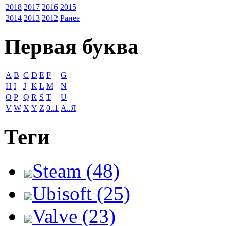
2018
2017
2016
2015
2014
2013
2012
Ранее
Первая буква
A
B
C
D
E
F
G
H
I
J
K
L
M
N
O
P
Q
R
S
T
U
V
W
X
Y
Z
0..1
А..Я
Теги
Steam (48)
Ubisoft (25)
Valve (23)