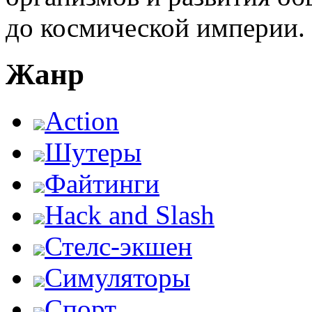
до космической империи.
Жанр
Action
Шутеры
Файтинги
Hack and Slash
Стелс-экшен
Симуляторы
Спорт