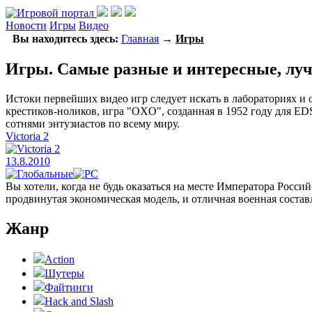
Новости
Игры
Видео
Вы находитесь здесь:
Главная
→
Игры
Игры. Самые разные и интересные, лу
Истоки первейших видео игр следует искать в лабораториях и
крестиков-ноликов, игра "OXO", созданная в 1952 году для EDS
сотнями энтузиастов по всему миру.
Victoria 2
13.8.2010
Вы хотели, когда не будь оказаться на месте Императора Росси
продвинутая экономическая модель, и отличная военная состав
Жанр
Action
Шутеры
Файтинги
Hack and Slash