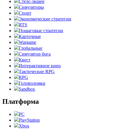
Стелс-экшен
Симуляторы
Спорт
Экономические стратегии
RTS
Пошаговые стратегии
Карточные
Wargame
Глобальные
Симулятор бога
Квест
Интерактивное кино
Тактические RPG
RPG
Головоломки
Sandbox
Платформа
PC
PlayStation
Xbox