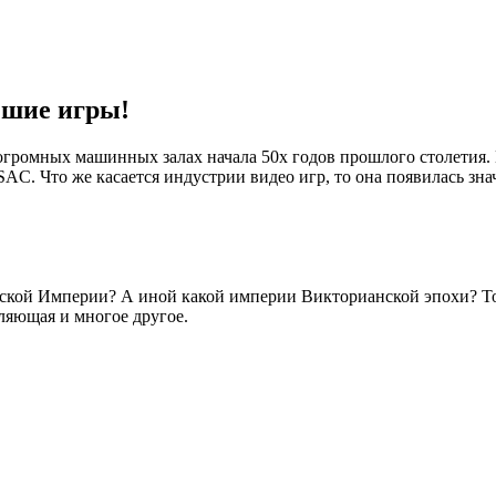
чшие игры!
 огромных машинных залах начала 50х годов прошлого столетия
AC. Что же касается индустрии видео игр, то она появилась знач
йской Империи? А иной какой империи Викторианской эпохи? Тогда
ляющая и многое другое.