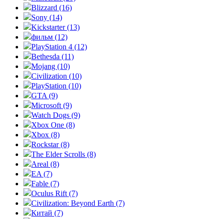
Blizzard (16)
Sony (14)
Kickstarter (13)
фильм (12)
PlayStation 4 (12)
Bethesda (11)
Mojang (10)
Civilization (10)
PlayStation (10)
GTA (9)
Microsoft (9)
Watch Dogs (9)
Xbox One (8)
Xbox (8)
Rockstar (8)
The Elder Scrolls (8)
Areal (8)
EA (7)
Fable (7)
Oculus Rift (7)
Civilization: Beyond Earth (7)
Китай (7)