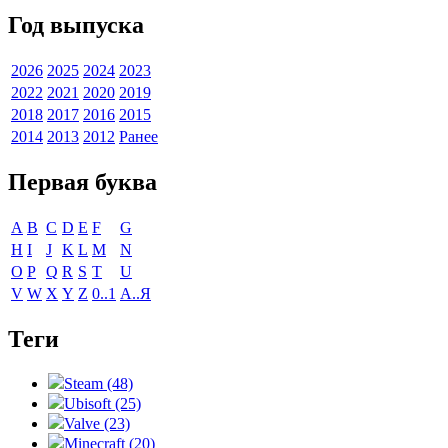
Год выпуска
2026
2025
2024
2023
2022
2021
2020
2019
2018
2017
2016
2015
2014
2013
2012
Ранее
Первая буква
A
B
C
D
E
F
G
H
I
J
K
L
M
N
O
P
Q
R
S
T
U
V
W
X
Y
Z
0..1
А..Я
Теги
Steam (48)
Ubisoft (25)
Valve (23)
Minecraft (20)